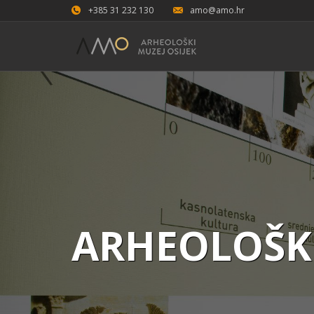
+385 31 232 130
amo@amo.hr
ARHEOLOŠKI