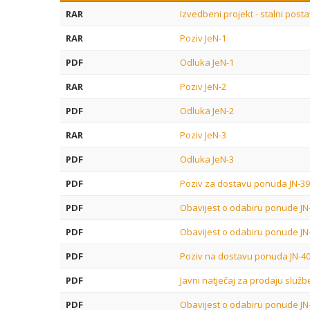
RAR
Izvedbeni projekt - stalni posta
RAR
Poziv JeN-1
PDF
Odluka JeN-1
RAR
Poziv JeN-2
PDF
Odluka JeN-2
RAR
Poziv JeN-3
PDF
Odluka JeN-3
PDF
Poziv za dostavu ponuda JN-3
PDF
Obavijest o odabiru ponude JN
PDF
Obavijest o odabiru ponude JN
PDF
Poziv na dostavu ponuda JN-4
PDF
Javni natječaj za prodaju služb
PDF
Obavijest o odabiru ponude JN