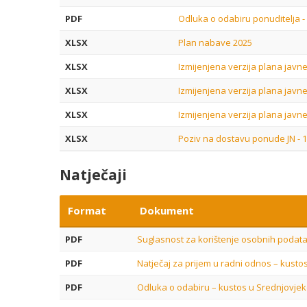
PDF
Odluka o odabiru ponuditelja -
XLSX
Plan nabave 2025
XLSX
Izmijenjena verzija plana javn
XLSX
Izmijenjena verzija plana javn
XLSX
Izmijenjena verzija plana javn
XLSX
Poziv na dostavu ponude JN - 1
Natječaji
Format
Dokument
PDF
Suglasnost za korištenje osobnih podat
PDF
Natječaj za prijem u radni odnos – kus
PDF
Odluka o odabiru – kustos u Srednjovj