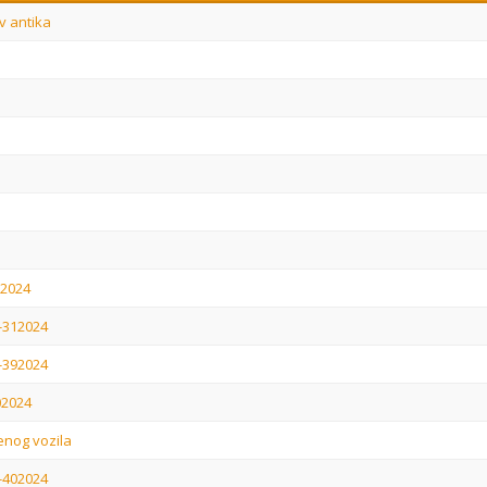
v antika
92024
-312024
-392024
02024
enog vozila
-402024