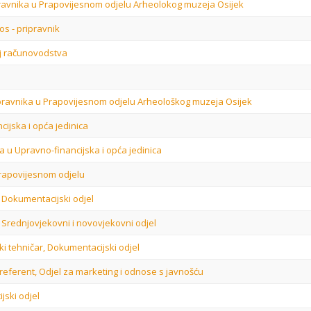
pravnika u Prapovijesnom odjelu Arheolokog muzeja Osijek
os - pripravnik
elj računovodstva
ipravnika u Prapovijesnom odjelu Arheološkog muzeja Osijek
cijska i opća jedinica
a u Upravno-financijska i opća jedinica
Prapovijesnom odjelu
, Dokumentacijski odjel
, Srednjovjekovni i novovjekovni odjel
ki tehničar, Dokumentacijski odjel
 referent, Odjel za marketing i odnose s javnošću
jski odjel