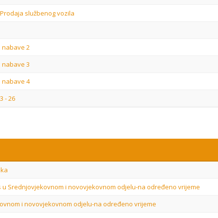
 Prodaja službenog vozila
e nabave 2
e nabave 3
e nabave 4
3 - 26
aka
tos u Srednjovjekovnom i novovjekovnom odjelu-na određeno vrijeme
ekovnom i novovjekovnom odjelu-na određeno vrijeme