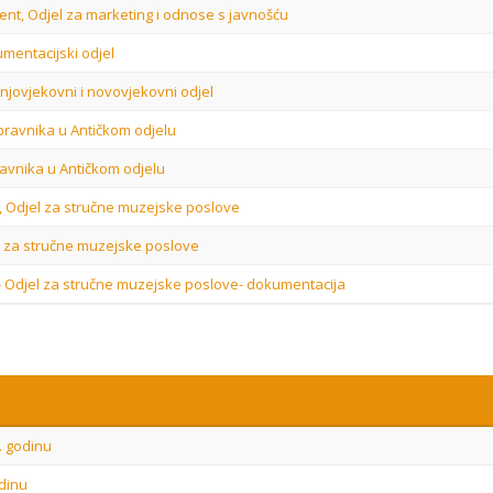
rent, Odjel za marketing i odnose s javnošću
mentacijski odjel
njovjekovni i novovjekovni odjel
pravnika u Antičkom odjelu
avnika u Antičkom odjelu
s, Odjel za stručne muzejske poslove
l za stručne muzejske poslove
s- Odjel za stručne muzejske poslove- dokumentacija
8. godinu
odinu